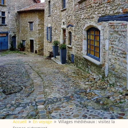
Accueil
En voyage
Villages médiévaux : visitez la
9
9