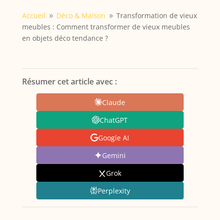
Accueil
Déco & Maison
Transformation de vieux
9
9
meubles : Comment transformer de vieux meubles
en objets déco tendance ?
Résumer cet article avec :
Claude
ChatGPT
Google AI
Gemini
Grok
Perplexity