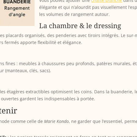
Vous pouvez ajouter une
chaise blanche
dans u
élégante et qui n’alourdit pas visuellement l’es
les volumes de rangement autour.
La chambre & le dressing
es placards organisés, des penderies avec tiroirs intégrés. Le sur-
rs fermés apporte flexibilité et élégance.
ons fines : meubles à chaussures peu profonds, patères murales, ét
ur (manteaux, clés, sacs).
u les étagères extractibles optimisent les coins. Dans la buanderi
 ouvertes gardent les indispensables à portée.
tenir
thode comme celle de
Marie Kondo
, ne garder que l’essentiel, perm