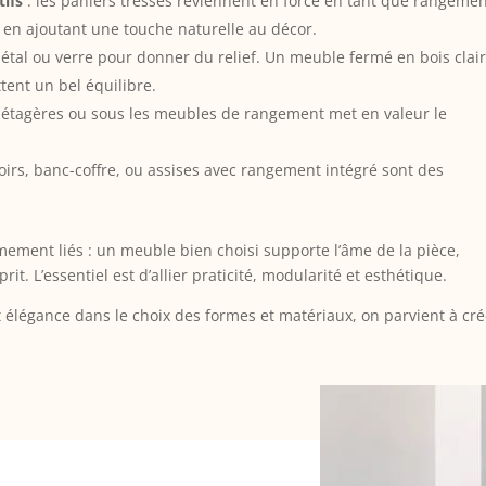
tifs
: les paniers tressés reviennent en force en tant que rangeme
t en ajoutant une touche naturelle au décor.
métal ou verre pour donner du relief. Un meuble fermé en bois clai
tent un bel équilibre.
s étagères ou sous les meubles de rangement met en valeur le
roirs, banc-coffre, ou assises avec rangement intégré sont des
mement liés : un meuble bien choisi supporte l’âme de la pièce,
it. L’essentiel est d’allier praticité, modularité et esthétique.
t élégance dans le choix des formes et matériaux, on parvient à cré
.