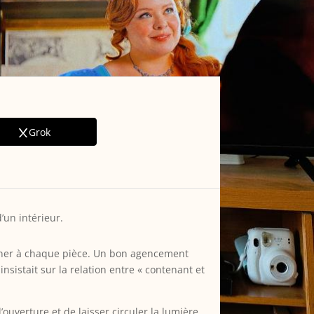
Grok
d’un intérieur.
onner à chaque pièce. Un bon agencement
insistait sur la relation entre « contenant et
uverture et de laisser circuler la lumière.