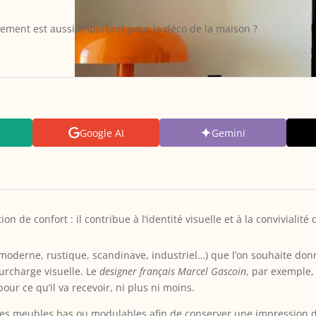
ement est aussi important pour la déco de la maison ?
Google AI
Gemini
 de confort : il contribue à l’identité visuelle et à la convivialité 
 (moderne, rustique, scandinave, industriel…) que l’on souhaite d
surcharge visuelle. Le
designer français Marcel Gascoin
, par exemple, 
ur ce qu’il va recevoir, ni plus ni moins.
des meubles bas ou modulables afin de conserver une impression d’o