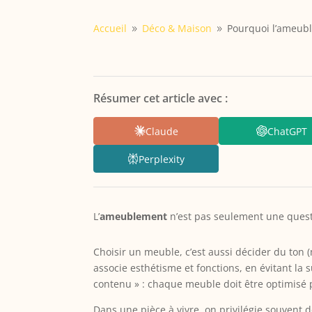
Accueil
Déco & Maison
Pourquoi l’ameubl
9
9
Résumer cet article avec :
Claude
ChatGPT
Perplexity
L’
ameublement
n’est pas seulement une question
Choisir un meuble, c’est aussi décider du ton
associe esthétisme et fonctions, en évitant la 
contenu » : chaque meuble doit être optimisé po
Dans une pièce à vivre, on privilégie souvent 