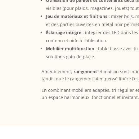
Utilisation de paniers et contenants décora
visibles (pour plaids, magazines, jouets) tou
Jeu de matériaux et finitions
: mixer bois, 
et des parties ouvertes en métal noir permet
Éclairage intégré
: intégrer des LED dans le
contenu et aide à l’utilisation.
Mobilier multifonction
: table basse avec ti
solutions gain de place.
Ameublement,
rangement
et maison sont inti
tandis que le rangement bien pensé libère l’espr
En combinant mobiliers adaptés, tri régulier e
un espace harmonieux, fonctionnel et invitant