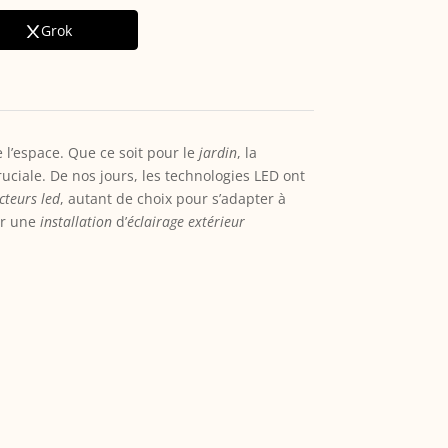
Grok
l’espace. Que ce soit pour le
jardin
, la
ruciale. De nos jours, les technologies LED ont
cteurs led
, autant de choix pour s’adapter à
ur une
installation
d’
éclairage extérieur