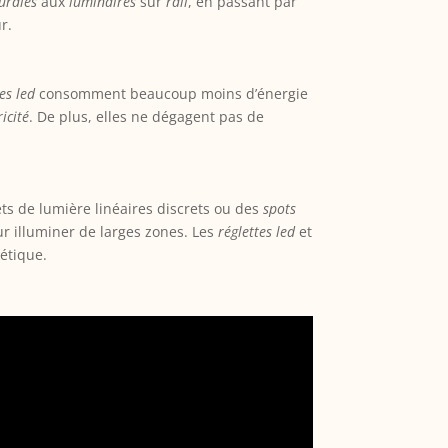
urales
aux
luminaires
sur
rail
, en passant par
r.
es led
consomment beaucoup moins d’énergie
ricité
. De plus, elles ne dégagent pas de
ts de lumière linéaires discrets ou des
spots
our illuminer de larges zones. Les
réglettes led
et
hétique.