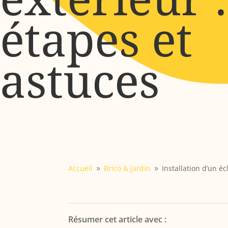
étapes et
astuces
Accueil
Brico & Jardin
Installation d’un éc
9
9
Résumer cet article avec :