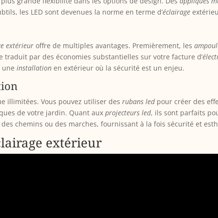
plus grande flexibilité dans les options de design. Des
appliques m
btils, les LED sont devenues la norme en terme d’
éclairage
extérieu
ge
extérieur
offre de multiples avantages. Premièrement, les
ampoul
e traduit par des économies substantielles sur votre facture d’
élect
ur une
installation
en extérieur où la sécurité est un enjeu.
tion
e illimitées. Vous pouvez utiliser des
rubans led
pour créer des effe
ques de votre jardin. Quant aux
projecteurs led
, ils sont parfaits p
r des chemins ou des marches, fournissant à la fois sécurité et est
lairage extérieur