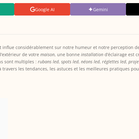
Google AI
Gemini
influe considérablement sur notre humeur et notre perception de 
’extérieur de votre
maison
, une bonne
installation
d’éclairage est c
ns sont multiples :
rubans led
,
spots led
,
néons led
,
réglettes led
,
proje
 travers les tendances, les astuces et les meilleures pratiques po