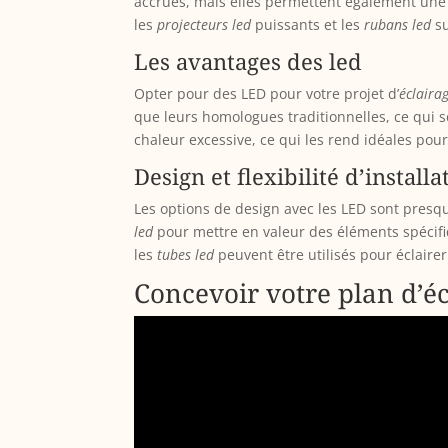
accrues, mais elles permettent également une 
les
projecteurs led
puissants et les
rubans led
su
Les avantages des led
Opter pour des LED pour votre projet d’
éclaira
que leurs homologues traditionnelles, ce qui s
chaleur excessive, ce qui les rend idéales po
Design et flexibilité d’installa
Les options de design avec les LED sont presqu
led
pour mettre en valeur des éléments spécifi
les
tubes led
peuvent être utilisés pour éclaire
Concevoir votre plan d’éc