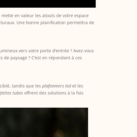
 mette en valeur les atouts de votre espace
ecturaux. Une bonne planification permettra de
 lumineux vers votre porte d’entrée ? Avez-vous
s de paysage ? C’est en répondant à ces
ciblé, tandis que les
plafonniers led
et les
glettes tubes
offrent des solutions à la fois