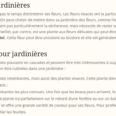
ardinières
as le temps d’entretenir ses fleurs. Les fleurs vivaces ont la partic
 On peut choisir de mettre dans sa jardinière des fleurs, comme l’Ar
craint pas particulièrement la sécheresse, mais nécessite de rester s
L’œillet, par contre, est une plante aux fleurs délicates qui peut êtr
lei
l. Cette fleur peut être unicolore ou bicolore et elle est généra
our jardinières
tes poussent en cascades et peuvent être très intéressantes à su
en être cultivées dans une jardinière :
ntes retombantes, mais aussi des plantes vivaces. Cette plante don
ent ;
ombantes les plus connues. Une fois que les beaux jours arrivent, le
 plante ira parfaitement sur le rebord d’une fenêtre ou sur un bal
ir et offre une grande variété de couleur pour ses fleurs. Pour profit
er les feuilles.