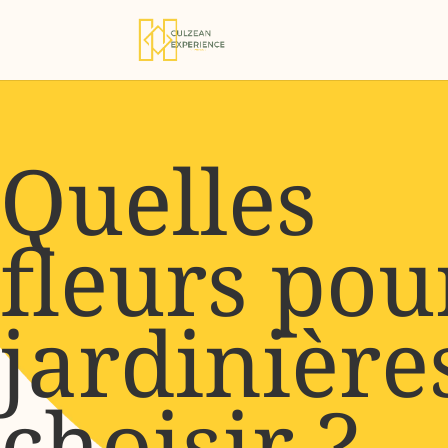
Quelles
fleurs pou
jardinière
choisir ?