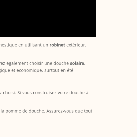
mestique en utilisant un
robinet
extérieur.
uvez également choisir une douche
solaire
.
ogique et économique, surtout en été.
 choisi. Si vous construisez votre douche à
lez la pomme de douche. Assurez-vous que tout