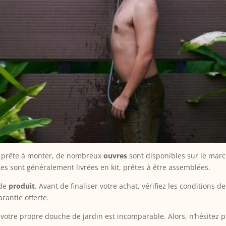
n prête à monter, de nombreux
ouvres
sont disponibles sur le mar
es sont généralement livrées en kit, prêtes à être assemblées.
 de
produit
. Avant de finaliser votre achat, vérifiez les conditions
arantie offerte.
e votre propre douche de jardin est incomparable. Alors, n’hésitez 