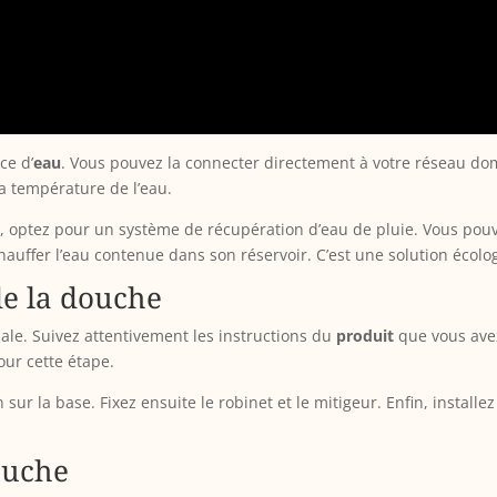
ce d’
eau
. Vous pouvez la connecter directement à votre réseau do
a température de l’eau.
ue, optez pour un système de récupération d’eau de pluie. Vous po
 chauffer l’eau contenue dans son réservoir. C’est une solution écol
e la douche
ale. Suivez attentivement les instructions du
produit
que vous avez
our cette étape.
ur la base. Fixez ensuite le robinet et le mitigeur. Enfin, instal
ouche