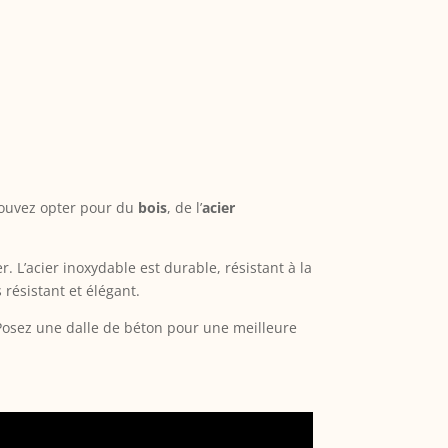
 pouvez opter pour du
bois
, de l’
acier
. L’acier inoxydable est durable, résistant à la
résistant et élégant.
e. Posez une dalle de béton pour une meilleure