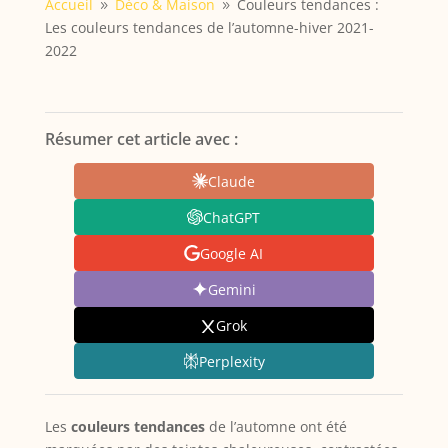
Accueil
Déco & Maison
Couleurs tendances :
9
9
Les couleurs tendances de l’automne-hiver 2021-
2022
Résumer cet article avec :
Claude
ChatGPT
Google AI
Gemini
Grok
Perplexity
Les
couleurs tendances
de l’automne ont été