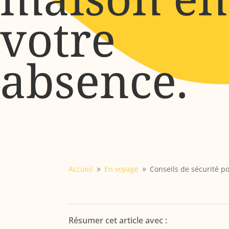
votre
absence.
Accueil
En voyage
Conseils de sécurité p
9
9
Résumer cet article avec :