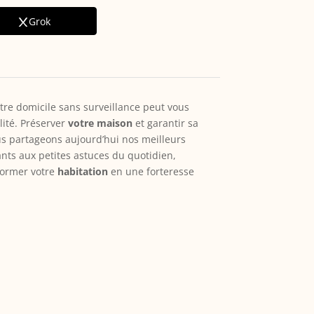
Grok
otre domicile sans surveillance peut vous
lité. Préserver
votre maison
et garantir sa
us partageons aujourd’hui nos meilleurs
ts aux petites astuces du quotidien,
former votre
habitation
en une forteresse