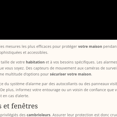
des mesures les plus efficaces pour protéger
votre maison
pendan
ophistiquées et accessibles.
taille de votre
habitation
et à vos besoins spécifiques. Les alarmes
e vous soyez. Des capteurs de mouvement aux caméras de surveill
e une multitude d’options pour
sécuriser votre maison
.
nce du système d’alarme par des autocollants ou des panneaux visi
f. De plus, informez votre entourage ou un voisin de confiance que 
t en cas d’alerte.
s et fenêtres
 privilégiés des
cambrioleurs
. Assurer leur protection est donc cru