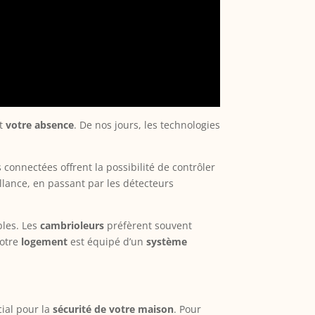
t
votre absence
. De nos jours, les technologies
 connectées offrent la possibilité de contrôler
ance, en passant par les détecteurs
bles. Les
cambrioleurs
préfèrent souvent
votre
logement
est équipé d’un
système
cial pour la
sécurité de votre maison
. Pour