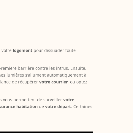
r votre
logement
pour dissuader toute
remière barrière contre les intrus. Ensuite,
ines lumières s’allument automatiquement à
fiance de récupérer
votre courrier
, ou optez
s vous permettent de surveiller
votre
surance habitation
de
votre départ
. Certaines